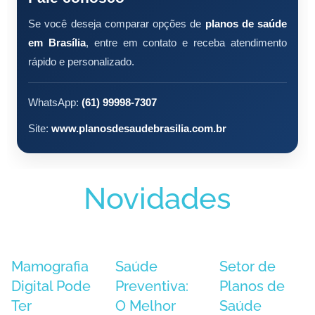
Se você deseja comparar opções de
planos de saúde
em Brasília
, entre em contato e receba atendimento
rápido e personalizado.
WhatsApp:
(61) 99998-7307
Site:
www.planosdesaudebrasilia.com.br
Novidades
Mamografia
Saúde
Setor de
Digital Pode
Preventiva:
Planos de
Ter
O Melhor
Saúde